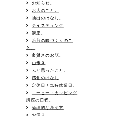
お知らせ。
。
お店のこと。
抽出のはなし。
テイスティング
講座。
焙煎の味づくりのこ
と。
良質さのお話。
山歩き
ふと思ったこと。
感覚のはなし
定休日 / 臨時休業日。
コーヒー・カッピング
講座の日程。
論理的な考え方
お便り