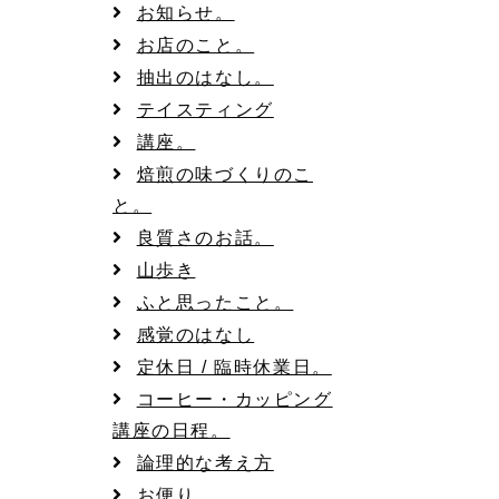
お知らせ。
お店のこと。
抽出のはなし。
テイスティング
講座。
焙煎の味づくりのこ
と。
良質さのお話。
日
山歩き
ふと思ったこと。
感覚のはなし
定休日 / 臨時休業日。
コーヒー・カッピング
講座の日程。
論理的な考え方
お便り
日