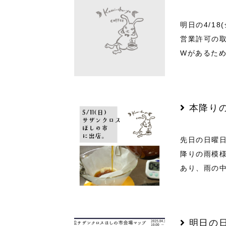
明日の4/1
営業許可の
Wがあるた
本降り
先日の日曜
降りの雨模
あり、雨の
明日の日