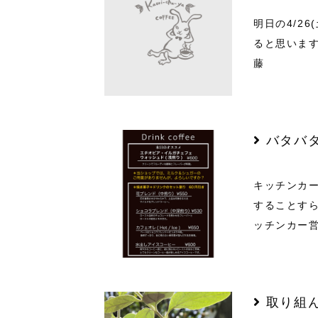
明日の4/2
ると思います
藤
バタバ
キッチンカ
することす
ッチンカー
取り組