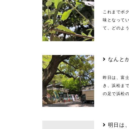
これまでボ
味となって
て、どのよ
なんと
昨日は、富
き、浜松ま
の足で浜松
明日は