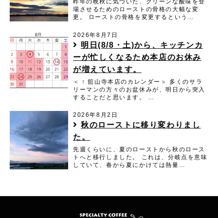
昨年の晩秋に気づいた、クリーンな酸味を登
場させるためのローストの骨格の大幅な変
更。 ローストの骨格を変更するという…
2026年8月7日
明日(8/8・土)から、キッチンカ
ーが忙しくなるため本店のお休み
が増えています。
＜ ↑ 舘山寺本店のカレンダー＞ 多くのサラ
リーマンの方々のお盆休みが、明日から突入
することだと思います。 …
2026年8月2日
秋のローストに移り変わりまし
た。
先週くらいに、夏のローストから秋のロース
トへと移行しました。 これは、分岐点を意味
していて、春から夏にかけては熱量…